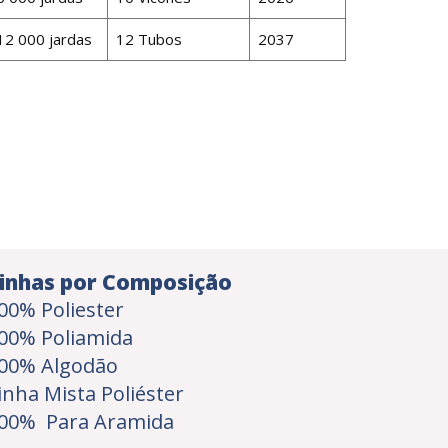
12 000 jardas
12 Tubos
2037
inhas por Composição
00% Poliester
00% Poliamida
00% Algodão
inha Mista Poliéster
00% Para Aramida