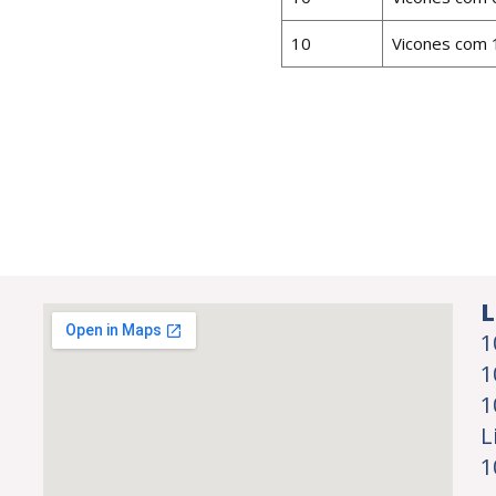
10
Vicones com 
L
1
1
1
L
1